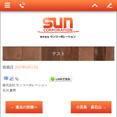
テスト
投稿日
2021年6月13日
株式会社 サンコーポレーション
石川 豪男
←
過去の投稿へ
小豆島 碁石山
→