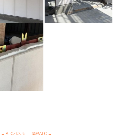
←
ALCパネル
屋根ALC
→